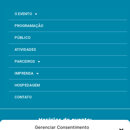
O EVENTO
PROGRAMAÇÃO
PÚBLICO
ATIVIDADES
PARCEIROS
IMPRENSA
HOSPEDAGEM
CONTATO
Horários do evento:
Gerenciar Consentimento
Dia 28/05 – 13:00 às 20:00