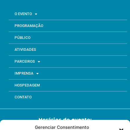
O EVENTO
PROGRAMAÇÃO
PÚBLICO
ATIVIDADES
PARCEIROS
IMPRENSA
HOSPEDAGEM
CONTATO
Horários do evento:
Gerenciar Consentimento
Dia 28/05 – 13:00 às 20:00